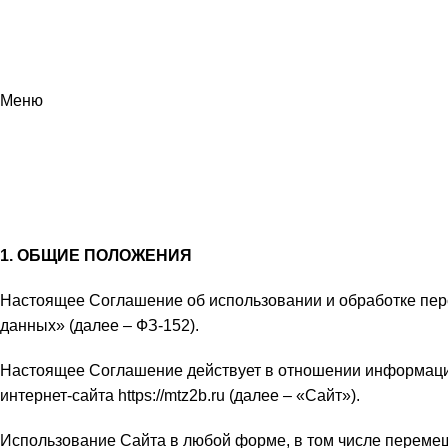
ГЛАВНАЯ
КАТАЛОГ ЗАПЧАСТЕЙ МТЗ И ММЗ
О КОМПАНИИ
НО
+7 (985) 360 43 05
info@mtz2b.ru
Меню
СОГЛАШЕНИЕ ОБ ИСПОЛЬЗОВА
ГЛАВНАЯ
СОГЛАШЕНИЕ ОБ ИСПОЛЬЗОВАНИИ И ОБРАБОТКЕ ПЕРСОНАЛЬ
1. ОБЩИЕ ПОЛОЖЕНИЯ
Настоящее Соглашение об использовании и обработке перс
данных» (далее – ФЗ-152).
Настоящее Соглашение действует в отношении информации,
интернет-сайта https://mtz2b.ru (далее – «Сайт»).
Использование Сайта в любой форме, в том числе переме