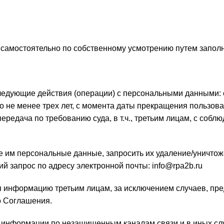
 самостоятельно по собственному усмотрению путем запол
ледующие действия (операции) с персональными данными: 
 не менее трех лет, с момента даты прекращения пользова
передача по требованию суда, в т.ч., третьим лицам, с со
им персональные данные, запросить их удаление/уничтожен
 запрос по адресу электронной почты: info@rpa2b.ru
я информацию третьим лицам, за исключением случаев, пре
о Соглашения.
м информации по незащищенным каналам связи и в иных слу